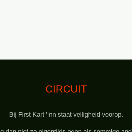
CIRCUIT
Bij First Kart 'Inn staat veiligheid voorop.
g dan niet zo eigentijds ogen als sommige a