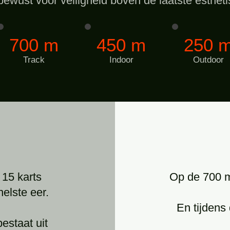
ewust voor veiligheid boven de laatste estheti
700 m
450 m
250 
Track
Indoor
Outdoor
 15 karts
Op de 700 me
nelste eer.
En tijdens
estaat uit