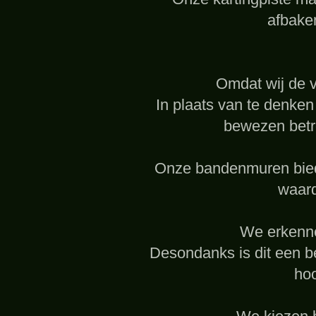
afbake
Omdat wij de v
In plaats van te denken
bewezen betr
Onze bandenmuren biede
waard
We erkenne
Desondanks is dit een be
hoo