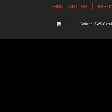
FIRST KART 'INN
KARTI
Officieel SWS Circui